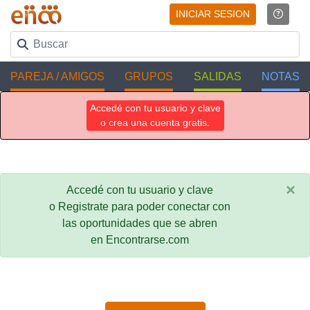
INICIAR SESION
PAREJA / AMIGOS
GRUPOS
SALIDAS
NOTAS
Accedé con tu usuario y clave
o crea una cuenta gratis.
×
Accedé con tu usuario y clave
o Registrate para poder conectar con
las oportunidades que se abren
en Encontrarse.com