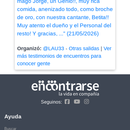
mago Jorge, un Genio!!, muy rica
comida, anenizado todo, como broche
de oro, con nuestra cantante, Betita!!
Muy atento el dueño y el Personal del
resto! Y gracias, ..." (21/05/2026)
Organizó:
@LAU33
-
Otras salidas
|
Ver
más testimonios de encuentros para
conocer gente
Seguinos:
Ayuda
Buscar