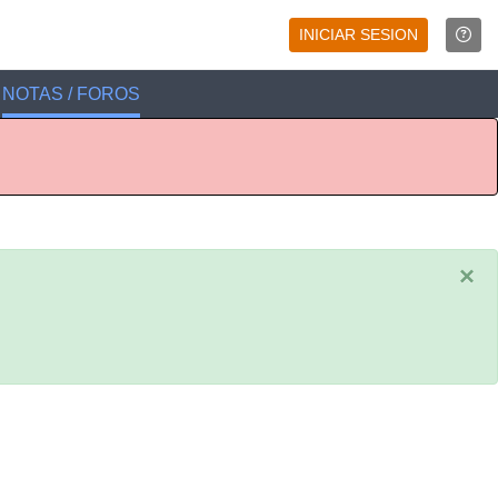
INICIAR SESION
NOTAS / FOROS
×