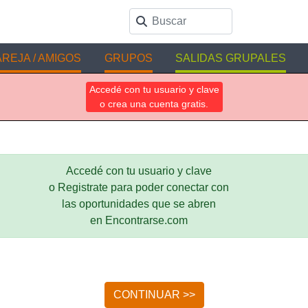
REJA / AMIGOS
GRUPOS
SALIDAS GRUPALES
Accedé con tu usuario y clave
o crea una cuenta gratis.
Accedé con tu usuario y clave
o Registrate para poder conectar con
las oportunidades que se abren
en Encontrarse.com
CONTINUAR >>