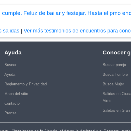
cumple. Feluz de bailar y festejar. Hasta el pmo en
s salidas
|
Ver más testimonios de encuentros para cono
Ayuda
Conocer g
Buscar
Buscar pareja
Ayuda
Busca Hombre
Reglamento y Privacidad
Busca Mujer
Mapa del sitio
Salidas en Ciud
Aires
Contacto
Salidas en Gran
Prensa
.com
-
"Inspirados en la Alegría, el Amor, la Amistad y el Respeto, moti