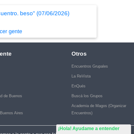
cuentro. beso" (07/06/2026)
cer gente
ente
Otros
Encuentros Grupales
La ReVista
EnQués
ad de Buenos
Buscá los Grupos
Academia de Magos (Organizar
 Buenos Aires
Encuentros)
¡Hola! Ayudame a entender
vamos a la gente a que sea feliz."