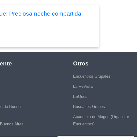
 fue! Preciosa noche compartida
ente
Otros
Encuentros Grupales
La ReVista
EnQués
ad de Buenos
Buscá los Grupos
Academia de Magos (Organizar
 Buenos Aires
Encuentros)