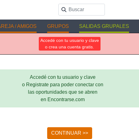
REJA / AMIGOS
GRUPOS
SALIDAS GRUPALES
Accedé con tu usuario y clave
o crea una cuenta gratis.
Accedé con tu usuario y clave
o Registrate para poder conectar con
las oportunidades que se abren
en Encontrarse.com
CONTINUAR >>