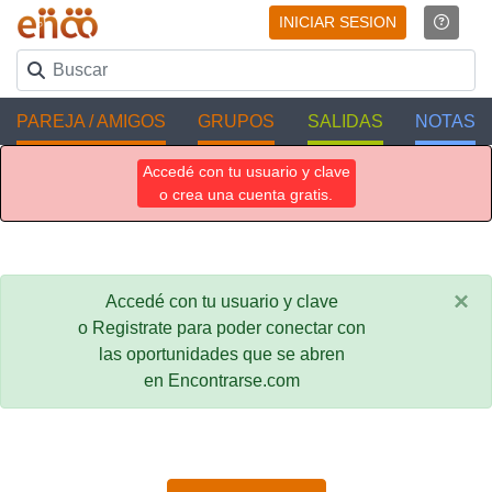
INICIAR SESION
PAREJA / AMIGOS
GRUPOS
SALIDAS
NOTAS
Accedé con tu usuario y clave
o crea una cuenta gratis.
×
Accedé con tu usuario y clave
o Registrate para poder conectar con
las oportunidades que se abren
en Encontrarse.com