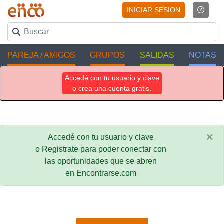
INICIAR SESION
PAREJA / AMIGOS
GRUPOS
SALIDAS
NOTAS
Accedé con tu usuario y clave
o crea una cuenta gratis.
×
Accedé con tu usuario y clave
o Registrate para poder conectar con
las oportunidades que se abren
en Encontrarse.com