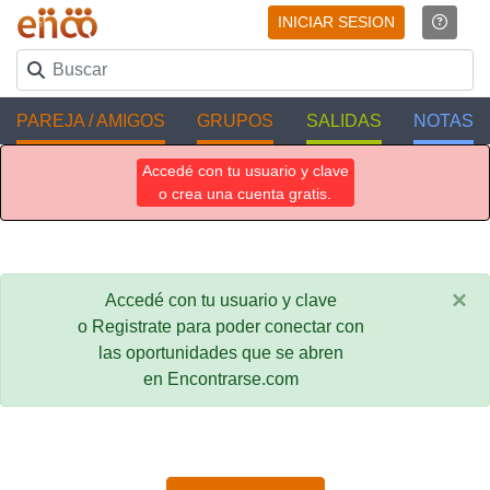
INICIAR SESION
PAREJA / AMIGOS
GRUPOS
SALIDAS
NOTAS
Accedé con tu usuario y clave
o crea una cuenta gratis.
×
Accedé con tu usuario y clave
o Registrate para poder conectar con
las oportunidades que se abren
en Encontrarse.com