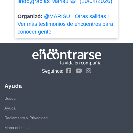
lindo,gracias Marisu 😀" (10/04/2026)
Organizó:
@MARISU
-
Otras salidas
|
Ver más testimonios de encuentros para
conocer gente
Seguinos:
Ayuda
Buscar
Ayuda
Reglamento y Privacidad
Mapa del sitio