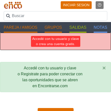
INICIAR SESION
PAREJA / AMIGOS
GRUPOS
SALIDAS
NOTAS
Accedé con tu usuario y clave
o crea una cuenta gratis.
×
Accedé con tu usuario y clave
o Registrate para poder conectar con
las oportunidades que se abren
en Encontrarse.com