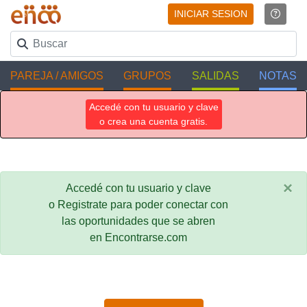
INICIAR SESION
PAREJA / AMIGOS
GRUPOS
SALIDAS
NOTAS
Accedé con tu usuario y clave
o crea una cuenta gratis.
×
Accedé con tu usuario y clave
o Registrate para poder conectar con
las oportunidades que se abren
en Encontrarse.com