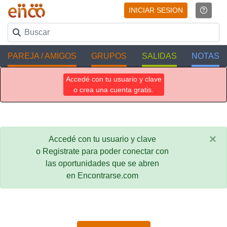
INICIAR SESION
PAREJA / AMIGOS
GRUPOS
SALIDAS
NOTAS
Accedé con tu usuario y clave
o crea una cuenta gratis.
×
Accedé con tu usuario y clave
o Registrate para poder conectar con
las oportunidades que se abren
en Encontrarse.com