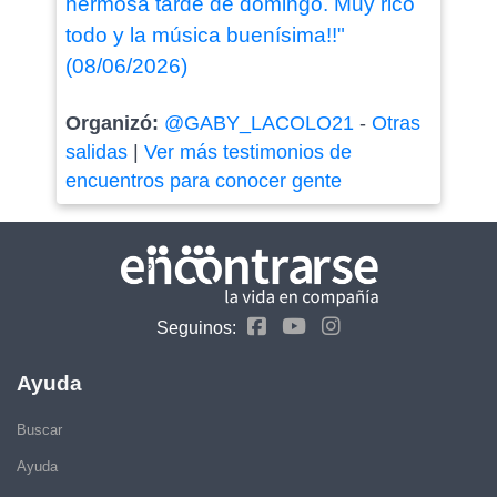
hermosa tarde de domingo. Muy rico
todo y la música buenísima!!"
(08/06/2026)
Organizó:
@GABY_LACOLO21
-
Otras
salidas
|
Ver más testimonios de
encuentros para conocer gente
Seguinos:
Ayuda
Buscar
Ayuda