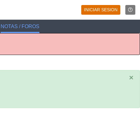
INICIAR SESION
NOTAS / FOROS
×