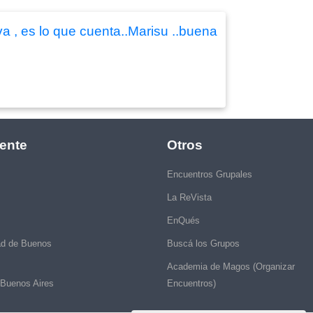
va , es lo que cuenta..Marisu ..buena
ente
Otros
Encuentros Grupales
La ReVista
EnQués
ad de Buenos
Buscá los Grupos
Academia de Magos (Organizar
 Buenos Aires
Encuentros)