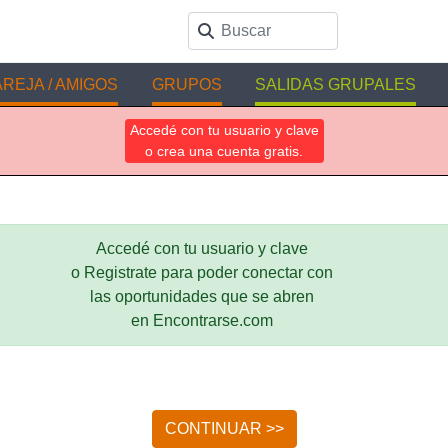
REJA / AMIGOS
GRUPOS
SALIDAS GRUPALES
Accedé con tu usuario y clave
o crea una cuenta gratis.
Accedé con tu usuario y clave
o Registrate para poder conectar con
las oportunidades que se abren
en Encontrarse.com
CONTINUAR >>