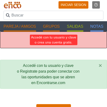
INICIAR SESION
PAREJA / AMIGOS
GRUPOS
SALIDAS
NOTAS
Accedé con tu usuario y clave
o crea una cuenta gratis.
×
Accedé con tu usuario y clave
o Registrate para poder conectar con
las oportunidades que se abren
en Encontrarse.com