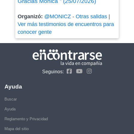
Gracias Monica " (25/07/2026)
Organizó:
@MONICZ
-
Otras salidas
|
Ver más testimonios de encuentros para
conocer gente
Seguinos:
Ayuda
Buscar
Ayuda
Reglamento y Privacidad
Mapa del sitio