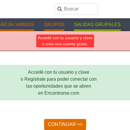
REJA / AMIGOS
GRUPOS
SALIDAS GRUPALES
Accedé con tu usuario y clave
o crea una cuenta gratis.
Accedé con tu usuario y clave
o Registrate para poder conectar con
las oportunidades que se abren
en Encontrarse.com
CONTINUAR >>