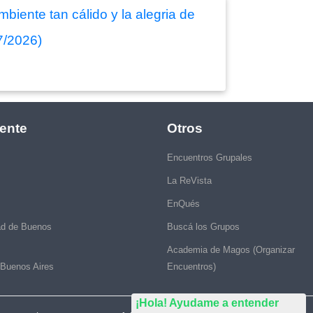
biente tan cálido y la alegria de
07/2026)
ente
Otros
Encuentros Grupales
La ReVista
EnQués
ad de Buenos
Buscá los Grupos
Academia de Magos (Organizar
 Buenos Aires
Encuentros)
¡Hola! Ayudame a entender