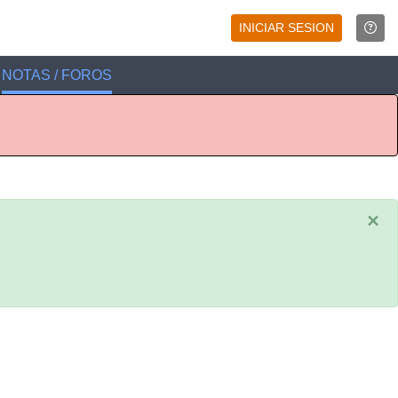
INICIAR SESION
NOTAS / FOROS
×