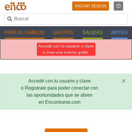
INICIAR SESION
PAREJA / AMIGOS
GRUPOS
SALIDAS
NOTAS
Accedé con tu usuario y clave
o crea una cuenta gratis.
×
Accedé con tu usuario y clave
o Registrate para poder conectar con
las oportunidades que se abren
en Encontrarse.com