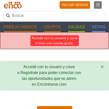
INICIAR SESION
PAREJA / AMIGOS
GRUPOS
SALIDAS
NOTAS
Accedé con tu usuario y clave
o crea una cuenta gratis.
×
Accedé con tu usuario y clave
o Registrate para poder conectar con
las oportunidades que se abren
en Encontrarse.com