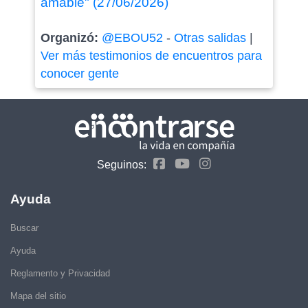
amable" (27/06/2026)
Organizó:
@EBOU52
-
Otras salidas
|
Ver más testimonios de encuentros para
conocer gente
Seguinos:
Ayuda
Buscar
Ayuda
Reglamento y Privacidad
Mapa del sitio