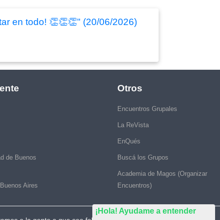
tar en todo! 👏👏👏" (20/06/2026)
ente
Otros
Encuentros Grupales
La ReVista
EnQués
ad de Buenos
Buscá los Grupos
Academia de Magos (Organizar
 Buenos Aires
Encuentros)
¡Hola! Ayudame a entender
vamos a la gente a que sea feliz."