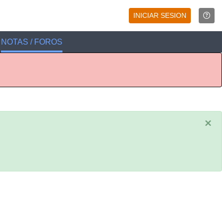
INICIAR SESION
NOTAS / FOROS
×