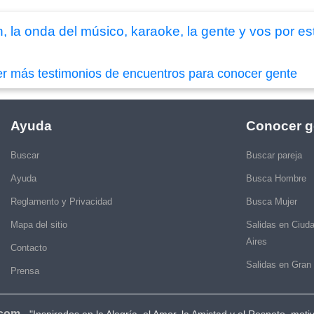
n, la onda del músico, karaoke, la gente y vos por es
er más testimonios de encuentros para conocer gente
Ayuda
Conocer g
Buscar
Buscar pareja
Ayuda
Busca Hombre
Reglamento y Privacidad
Busca Mujer
Mapa del sitio
Salidas en Ciud
Aires
Contacto
Salidas en Gran
Prensa
.com
-
"Inspirados en la Alegría, el Amor, la Amistad y el Respeto, moti