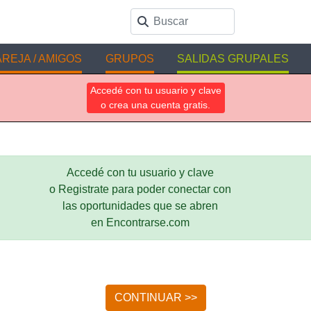
REJA / AMIGOS
GRUPOS
SALIDAS GRUPALES
Accedé con tu usuario y clave
o crea una cuenta gratis.
Accedé con tu usuario y clave
o Registrate para poder conectar con
las oportunidades que se abren
en Encontrarse.com
CONTINUAR >>