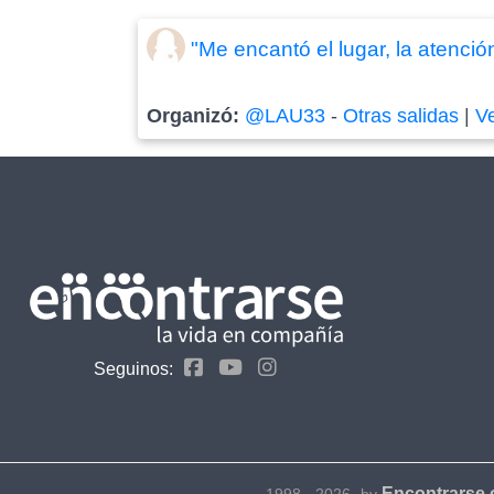
"Me encantó el lugar, la atenció
Organizó:
@LAU33
-
Otras salidas
|
V
Seguinos:
Encontrarse
1998 - 2026- by