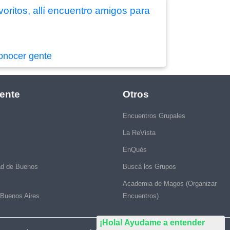
oritos, allí encuentro amigos para
onocer gente
ente
Otros
Encuentros Grupales
La ReVista
EnQués
ad de Buenos
Buscá los Grupos
Academia de Magos (Organizar
 Buenos Aires
Encuentros)
¡Hola! Ayudame a entender