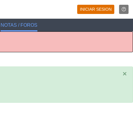
INICIAR SESION
NOTAS / FOROS
×