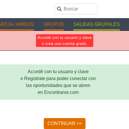
REJA / AMIGOS
GRUPOS
SALIDAS GRUPALES
Accedé con tu usuario y clave
o crea una cuenta gratis.
Accedé con tu usuario y clave
o Registrate para poder conectar con
las oportunidades que se abren
en Encontrarse.com
CONTINUAR >>