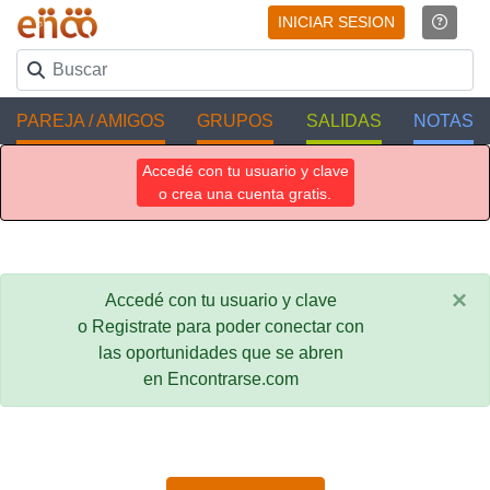
INICIAR SESION
PAREJA / AMIGOS
GRUPOS
SALIDAS
NOTAS
Accedé con tu usuario y clave
o crea una cuenta gratis.
×
Accedé con tu usuario y clave
o Registrate para poder conectar con
las oportunidades que se abren
en Encontrarse.com