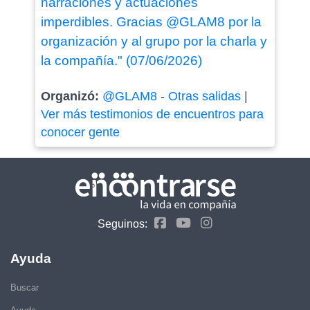
narraciones y actuaciones
imperdibles. Gracias @GLAM8 por la
organización y al grupo por la charla y
la compañía." (07/06/2026)
Organizó:
@GLAM8
-
Otras salidas
|
Ver más testimonios de encuentros para
conocer gente
Seguinos:
Ayuda
Buscar