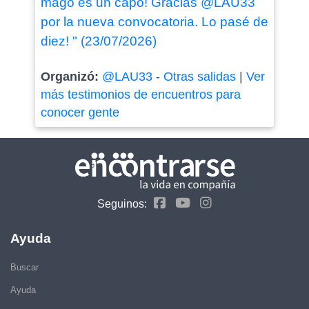
mago es un capo! Gracias @LAU33
por la nueva convocatoria. Lo pasé de
diez! " (23/07/2026)
Organizó:
@LAU33
-
Otras salidas
|
Ver
más testimonios de encuentros para
conocer gente
Seguinos:
Ayuda
Buscar
Ayuda