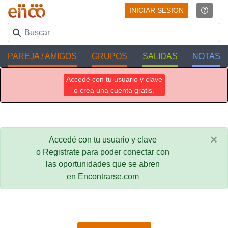
INICIAR SESION
PAREJA / AMIGOS
GRUPOS
SALIDAS
NOTAS
Accedé con tu usuario y clave
o crea una cuenta gratis.
×
Accedé con tu usuario y clave
o Registrate para poder conectar con
las oportunidades que se abren
en Encontrarse.com