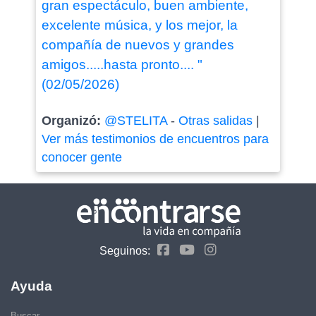
gran espectáculo, buen ambiente,
excelente música, y los mejor, la
compañía de nuevos y grandes
amigos.....hasta pronto.... "
(02/05/2026)
Organizó:
@STELITA
-
Otras salidas
|
Ver más testimonios de encuentros para
conocer gente
Seguinos:
Ayuda
Buscar