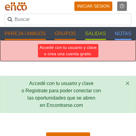
INICIAR SESION
PAREJA / AMIGOS
GRUPOS
SALIDAS
NOTAS
Accedé con tu usuario y clave
o crea una cuenta gratis.
×
Accedé con tu usuario y clave
o Registrate para poder conectar con
las oportunidades que se abren
en Encontrarse.com