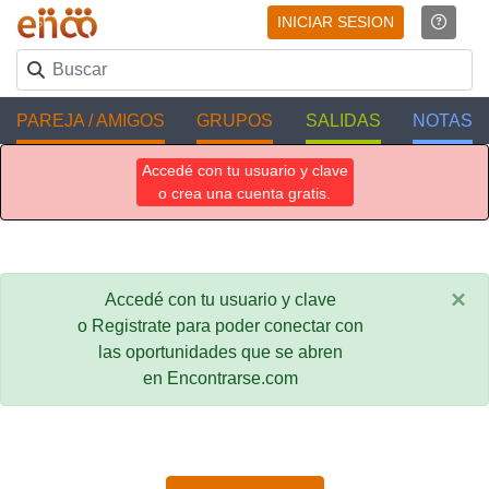
INICIAR SESION
PAREJA / AMIGOS
GRUPOS
SALIDAS
NOTAS
Accedé con tu usuario y clave
o crea una cuenta gratis.
×
Accedé con tu usuario y clave
o Registrate para poder conectar con
las oportunidades que se abren
en Encontrarse.com