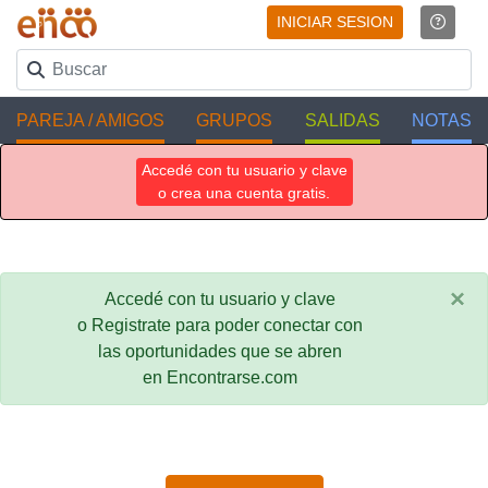
INICIAR SESION
PAREJA / AMIGOS
GRUPOS
SALIDAS
NOTAS
Accedé con tu usuario y clave
o crea una cuenta gratis.
×
Accedé con tu usuario y clave
o Registrate para poder conectar con
las oportunidades que se abren
en Encontrarse.com