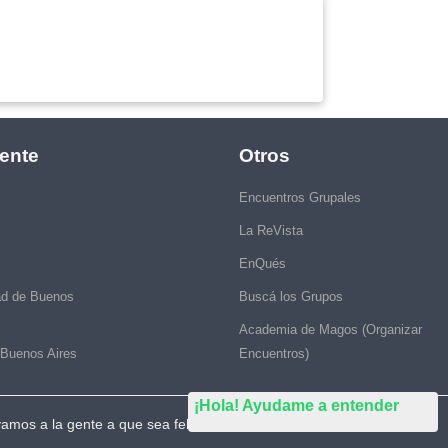
ente
Otros
Encuentros Grupales
La ReVista
EnQués
ad de Buenos
Buscá los Grupos
Academia de Magos (Organizar
 Buenos Aires
Encuentros)
¡Hola! Ayudame a entender
vamos a la gente a que sea feliz."