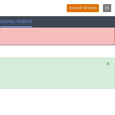
INICIAR SESION
NOTAS / FOROS
×