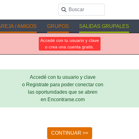
REJA / AMIGOS
GRUPOS
SALIDAS GRUPALES
Accedé con tu usuario y clave
o crea una cuenta gratis.
Accedé con tu usuario y clave
o Registrate para poder conectar con
las oportunidades que se abren
en Encontrarse.com
CONTINUAR >>