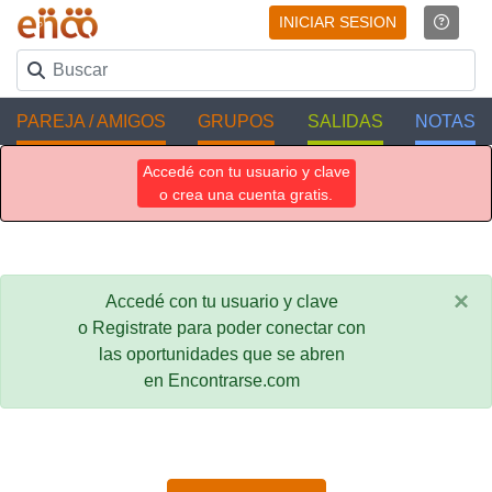
INICIAR SESION
PAREJA / AMIGOS
GRUPOS
SALIDAS
NOTAS
Accedé con tu usuario y clave
o crea una cuenta gratis.
×
Accedé con tu usuario y clave
o Registrate para poder conectar con
las oportunidades que se abren
en Encontrarse.com