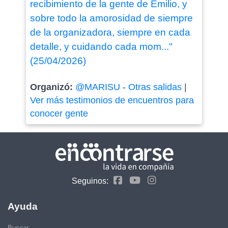
recibimiento de la gente de Emilio, y
sobre todo la amorosidad de siempre
de la organizadora, siempre en cada
detalle, y cuidando cada mom..."
(25/04/2026)
Organizó:
@MARISU
-
Otras salidas
|
Ver más testimonios de encuentros para
conocer gente
Seguinos:
Ayuda
Buscar