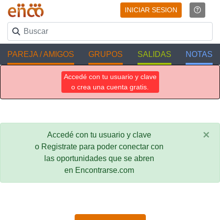
INICIAR SESION
PAREJA / AMIGOS
GRUPOS
SALIDAS
NOTAS
Accedé con tu usuario y clave
o crea una cuenta gratis.
×
Accedé con tu usuario y clave
o Registrate para poder conectar con
las oportunidades que se abren
en Encontrarse.com