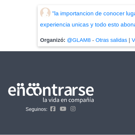
"la importancion de conocer luga
experiencia unicas y todo esto abona
Organizó:
@GLAM8
-
Otras salidas
|
V
Seguinos: