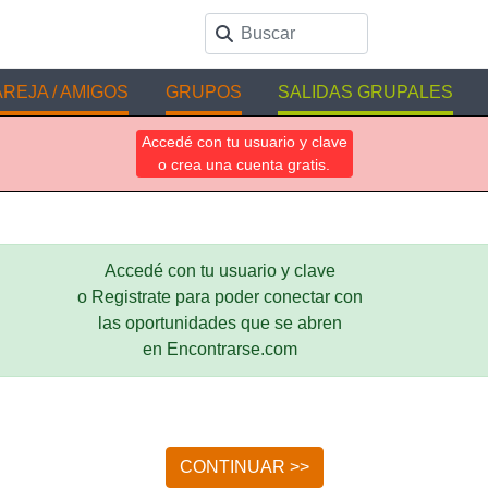
REJA / AMIGOS
GRUPOS
SALIDAS GRUPALES
Accedé con tu usuario y clave
o crea una cuenta gratis.
Accedé con tu usuario y clave
o Registrate para poder conectar con
las oportunidades que se abren
en Encontrarse.com
CONTINUAR >>