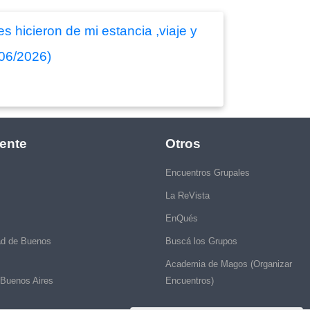
s hicieron de mi estancia ,viaje y
/06/2026)
ente
Otros
Encuentros Grupales
La ReVista
EnQués
ad de Buenos
Buscá los Grupos
Academia de Magos (Organizar
 Buenos Aires
Encuentros)