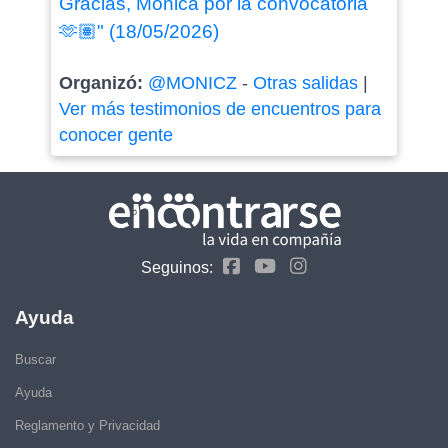
Gracias, Mónica por la convocatoria
🫶🏽" (18/05/2026)
Organizó:
@MONICZ
-
Otras salidas
|
Ver más testimonios de encuentros para
conocer gente
Seguinos:
Ayuda
Buscar
Ayuda
Reglamento y Privacidad