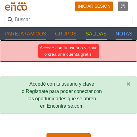
INICIAR SESION
PAREJA / AMIGOS
GRUPOS
SALIDAS
NOTAS
Accedé con tu usuario y clave
o crea una cuenta gratis.
×
Accedé con tu usuario y clave
o Registrate para poder conectar con
las oportunidades que se abren
en Encontrarse.com