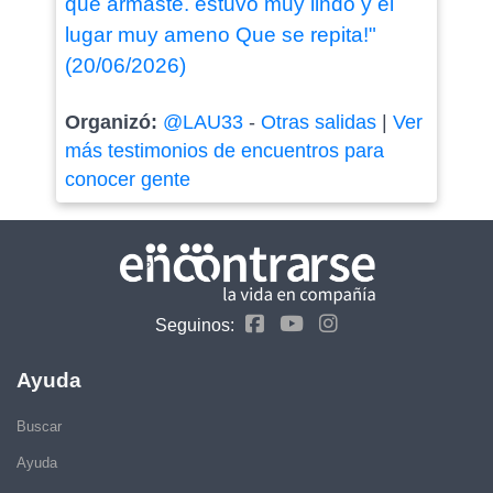
que armaste. estuvo muy lindo y el
lugar muy ameno Que se repita!"
(20/06/2026)
Organizó:
@LAU33
-
Otras salidas
|
Ver
más testimonios de encuentros para
conocer gente
Seguinos:
Ayuda
Buscar
Ayuda