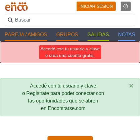
INICIAR SESION
PAREJA / AMIGOS
GRUPOS
SALIDAS
NOTAS
Accedé con tu usuario y clave
o crea una cuenta gratis.
×
Accedé con tu usuario y clave
o Registrate para poder conectar con
las oportunidades que se abren
en Encontrarse.com