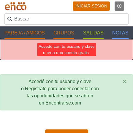
INICIAR SESION
PAREJA / AMIGOS
GRUPOS
SALIDAS
NOTAS
Accedé con tu usuario y clave
o crea una cuenta gratis.
×
Accedé con tu usuario y clave
o Registrate para poder conectar con
las oportunidades que se abren
en Encontrarse.com