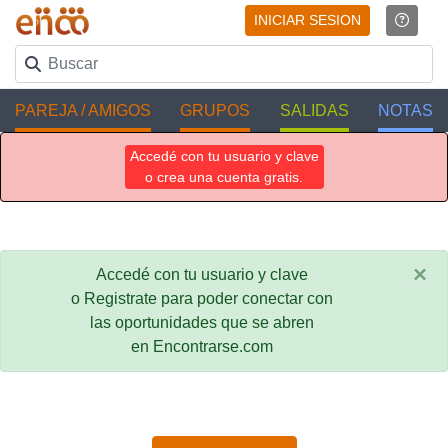
INICIAR SESION
PAREJA / AMIGOS
GRUPOS
SALIDAS
NOTAS
Accedé con tu usuario y clave
o crea una cuenta gratis.
×
Accedé con tu usuario y clave
o Registrate para poder conectar con
las oportunidades que se abren
en Encontrarse.com