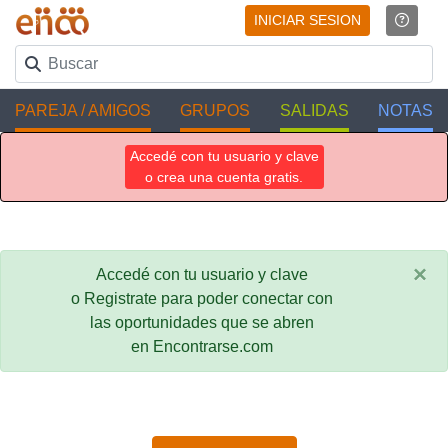
INICIAR SESION
PAREJA / AMIGOS
GRUPOS
SALIDAS
NOTAS
Accedé con tu usuario y clave
o crea una cuenta gratis.
×
Accedé con tu usuario y clave
o Registrate para poder conectar con
las oportunidades que se abren
en Encontrarse.com