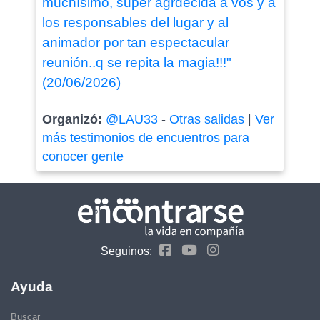
muchísimo, super agrdecida a vos y a
los responsables del lugar y al
animador por tan espectacular
reunión..q se repita la magia!!!"
(20/06/2026)
Organizó:
@LAU33
-
Otras salidas
|
Ver
más testimonios de encuentros para
conocer gente
Seguinos:
Ayuda
Buscar