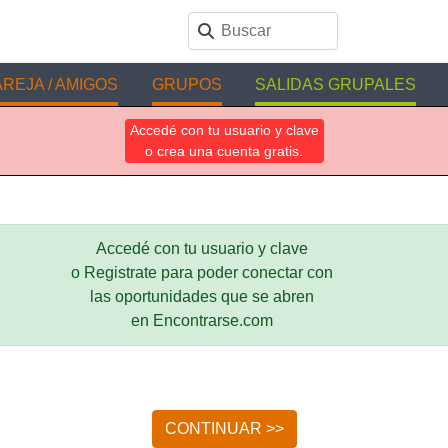
REJA / AMIGOS
GRUPOS
SALIDAS GRUPALES
Accedé con tu usuario y clave
o crea una cuenta gratis.
Accedé con tu usuario y clave
o Registrate para poder conectar con
las oportunidades que se abren
en Encontrarse.com
CONTINUAR >>