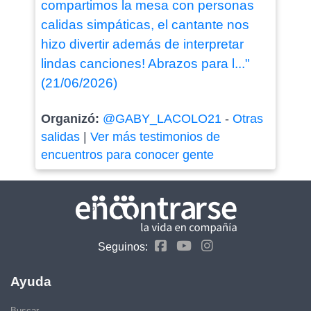
compartimos la mesa con personas
calidas simpáticas, el cantante nos
hizo divertir además de interpretar
lindas canciones! Abrazos para l..."
(21/06/2026)
Organizó:
@GABY_LACOLO21
-
Otras
salidas
|
Ver más testimonios de
encuentros para conocer gente
Seguinos:
Ayuda
Buscar