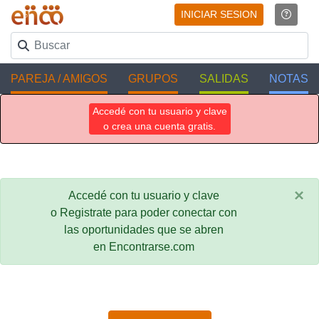
INICIAR SESION
PAREJA / AMIGOS
GRUPOS
SALIDAS
NOTAS
Accedé con tu usuario y clave
o crea una cuenta gratis.
×
Accedé con tu usuario y clave
o Registrate para poder conectar con
las oportunidades que se abren
en Encontrarse.com