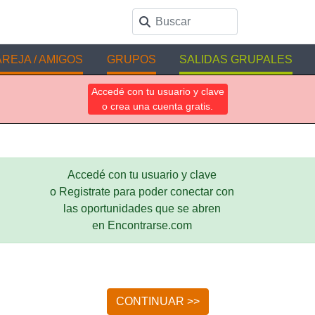
REJA / AMIGOS
GRUPOS
SALIDAS GRUPALES
Accedé con tu usuario y clave
o crea una cuenta gratis.
Accedé con tu usuario y clave
o Registrate para poder conectar con
las oportunidades que se abren
en Encontrarse.com
CONTINUAR >>