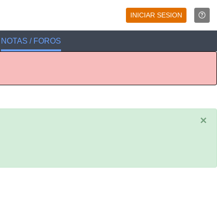
INICIAR SESION
NOTAS / FOROS
×