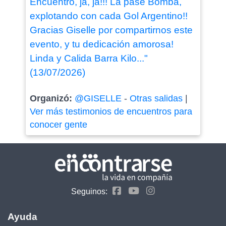
Encuentro, ja, ja!!! La pasé Bomba,
explotando con cada Gol Argentino!!
Gracias Giselle por compartirnos este
evento, y tu dedicación amorosa!
Linda y Calida Barra Kilo..."
(13/07/2026)
Organizó:
@GISELLE
-
Otras salidas
|
Ver más testimonios de encuentros para
conocer gente
Seguinos:
Ayuda