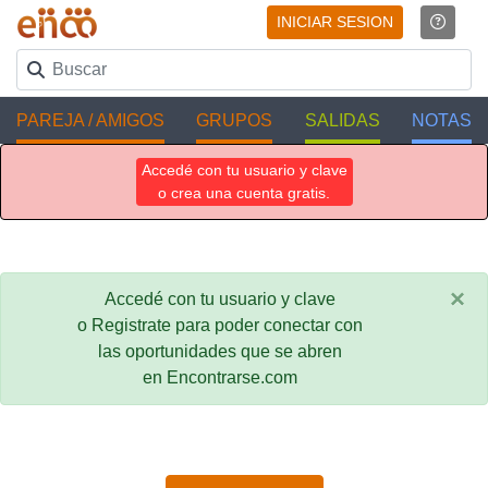
INICIAR SESION
PAREJA / AMIGOS
GRUPOS
SALIDAS
NOTAS
Accedé con tu usuario y clave
o crea una cuenta gratis.
×
Accedé con tu usuario y clave
o Registrate para poder conectar con
las oportunidades que se abren
en Encontrarse.com