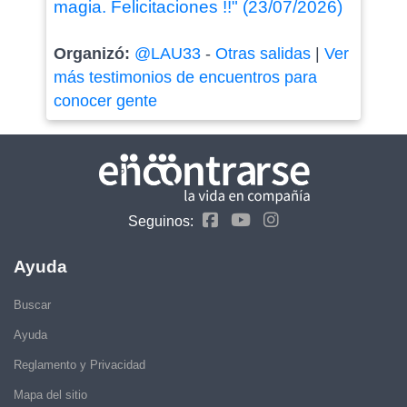
magia. Felicitaciones !!" (23/07/2026)
Organizó:
@LAU33
-
Otras salidas
|
Ver
más testimonios de encuentros para
conocer gente
Seguinos:
Ayuda
Buscar
Ayuda
Reglamento y Privacidad
Mapa del sitio