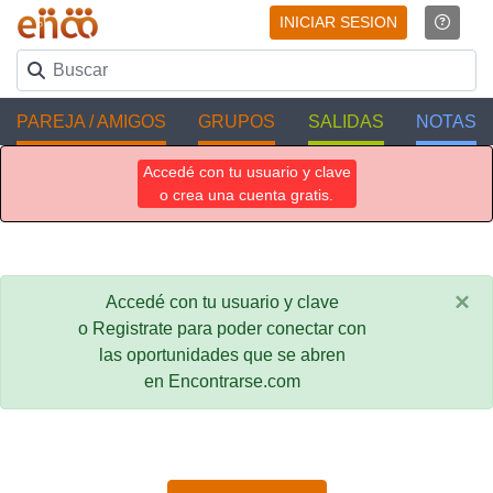
INICIAR SESION
PAREJA / AMIGOS
GRUPOS
SALIDAS
NOTAS
Accedé con tu usuario y clave
o crea una cuenta gratis.
×
Accedé con tu usuario y clave
o Registrate para poder conectar con
las oportunidades que se abren
en Encontrarse.com