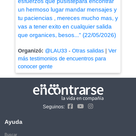
esfuerzos que pusistepara encontrar
un hermoso lugar mandar mensajes y
tu paciencias , mereces mucho mas, y
vas a tener exito en cualquier salida
que organices, besos..." (22/05/2026)
Organizó:
@LAU33
-
Otras salidas
|
Ver
más testimonios de encuentros para
conocer gente
Seguinos:
Ayuda
Buscar