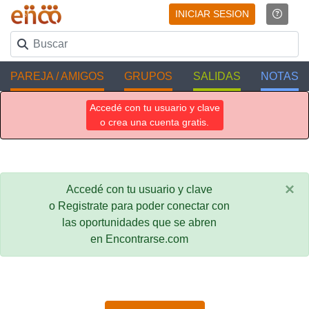
INICIAR SESION
PAREJA / AMIGOS
GRUPOS
SALIDAS
NOTAS
Accedé con tu usuario y clave
o crea una cuenta gratis.
×
Accedé con tu usuario y clave
o Registrate para poder conectar con
las oportunidades que se abren
en Encontrarse.com