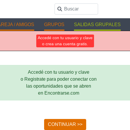
REJA / AMIGOS
GRUPOS
SALIDAS GRUPALES
Accedé con tu usuario y clave
o crea una cuenta gratis.
Accedé con tu usuario y clave
o Registrate para poder conectar con
las oportunidades que se abren
en Encontrarse.com
CONTINUAR >>