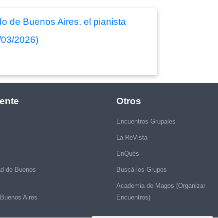
ldo de Buenos Aires, el pianista
/03/2026)
ente
Otros
Encuentros Grupales
La ReVista
EnQués
ad de Buenos
Buscá los Grupos
Academia de Magos (Organizar
 Buenos Aires
Encuentros)