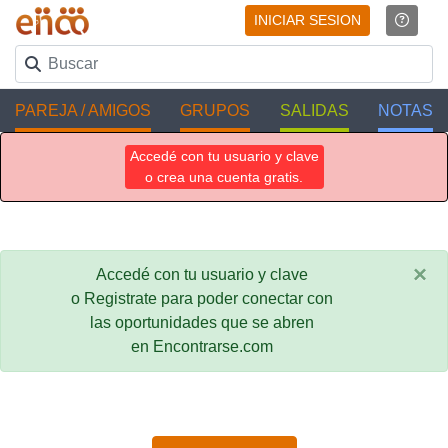
INICIAR SESION
PAREJA / AMIGOS
GRUPOS
SALIDAS
NOTAS
Accedé con tu usuario y clave
o crea una cuenta gratis.
×
Accedé con tu usuario y clave
o Registrate para poder conectar con
las oportunidades que se abren
en Encontrarse.com