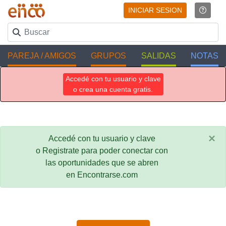
INICIAR SESION
PAREJA / AMIGOS
GRUPOS
SALIDAS
NOTAS
Accedé con tu usuario y clave
o crea una cuenta gratis.
×
Accedé con tu usuario y clave
o Registrate para poder conectar con
las oportunidades que se abren
en Encontrarse.com