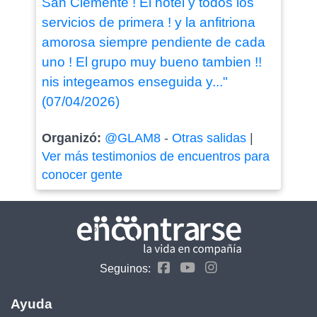
San Clemente ! El hotel y todos los
servicios de primera ! y la anfitriona
amorosa siempre pendiente de cada
uno ! El grupo muy bueno tambien !!
nis integeamos enseguida y..."
(07/04/2026)
Organizó:
@GLAM8
-
Otras salidas
|
Ver más testimonios de encuentros para
conocer gente
Seguinos:
Ayuda