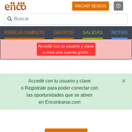
INICIAR SESION
PAREJA / AMIGOS
GRUPOS
SALIDAS
NOTAS
Accedé con tu usuario y clave
o crea una cuenta gratis.
×
Accedé con tu usuario y clave
o Registrate para poder conectar con
las oportunidades que se abren
en Encontrarse.com