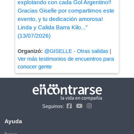
explotando con cada Gol Argentino!!
Gracias Giselle por compartirnos este
evento, y tu dedicación amorosa!
Linda y Calida Barra Kilo..."
(13/07/2026)
Organizó:
@GISELLE
-
Otras salidas
|
Ver más testimonios de encuentros para
conocer gente
Seguinos:
Ayuda
Buscar