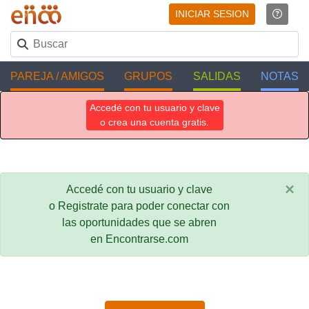
INICIAR SESION
PAREJA / AMIGOS
GRUPOS
SALIDAS
NOTAS
Accedé con tu usuario y clave
o crea una cuenta gratis.
×
Accedé con tu usuario y clave
o Registrate para poder conectar con
las oportunidades que se abren
en Encontrarse.com