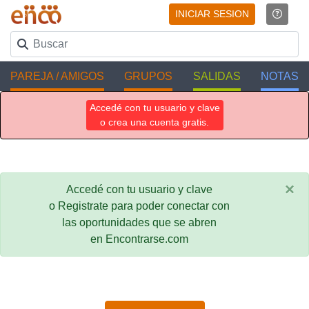
INICIAR SESION
PAREJA / AMIGOS
GRUPOS
SALIDAS
NOTAS
Accedé con tu usuario y clave
o crea una cuenta gratis.
×
Accedé con tu usuario y clave
o Registrate para poder conectar con
las oportunidades que se abren
en Encontrarse.com