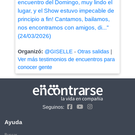
encuentro del Domingo, muy lindo el
lugar, y el Show estuvo impecable de
principio a fin! Cantamos, bailamos,
nos encontramos con amigos, di..."
(24/03/2026)
Organizó:
@GISELLE
-
Otras salidas
|
Ver más testimonios de encuentros para
conocer gente
Seguinos:
Ayuda
Buscar