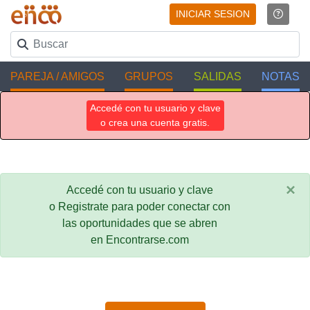
INICIAR SESION
PAREJA / AMIGOS
GRUPOS
SALIDAS
NOTAS
Accedé con tu usuario y clave
o crea una cuenta gratis.
×
Accedé con tu usuario y clave
o Registrate para poder conectar con
las oportunidades que se abren
en Encontrarse.com