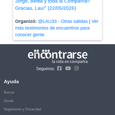
Jorge, Betita y toda la Compañía!!
Gracias, Lau!" (22/05/2026)
Organizó:
@LAU33
-
Otras salidas
|
Ver
más testimonios de encuentros para
conocer gente
Seguinos:
Ayuda
Buscar
Ayuda
Reglamento y Privacidad