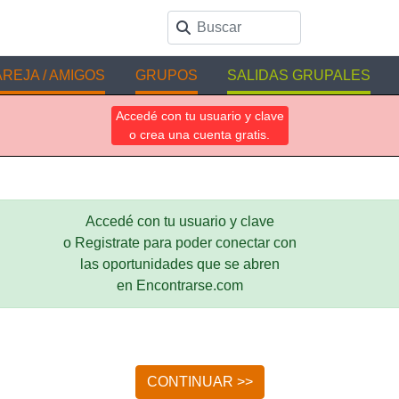
REJA / AMIGOS
GRUPOS
SALIDAS GRUPALES
Accedé con tu usuario y clave
o crea una cuenta gratis.
Accedé con tu usuario y clave
o Registrate para poder conectar con
las oportunidades que se abren
en Encontrarse.com
CONTINUAR >>