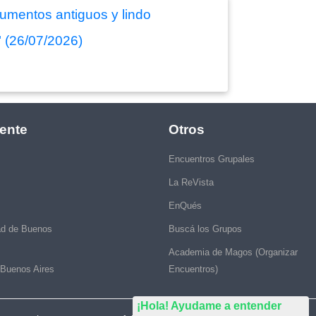
rumentos antiguos y lindo
" (26/07/2026)
ente
Otros
Encuentros Grupales
La ReVista
EnQués
ad de Buenos
Buscá los Grupos
Academia de Magos (Organizar
 Buenos Aires
Encuentros)
¡Hola! Ayudame a entender