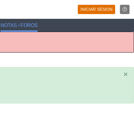
INICIAR SESION
NOTAS / FOROS
×