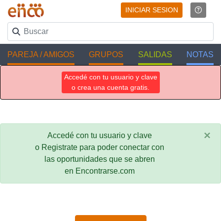
INICIAR SESION
PAREJA / AMIGOS
GRUPOS
SALIDAS
NOTAS
Accedé con tu usuario y clave
o crea una cuenta gratis.
×
Accedé con tu usuario y clave
o Registrate para poder conectar con
las oportunidades que se abren
en Encontrarse.com