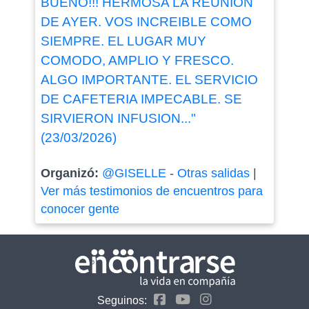
BUENO!!! HERMOSA LA REUNION
DE AYER. VOS INCREIBLE COMO
SIEMPRE. EL LUGAR MUY
COMODO, AMPLIO Y FRESCO.
ALGO IMPORTANTE. EL SERVICIO
DE CAFETERIA IMPECABLE. SE
SIRVIERON INFUSION..."
(23/03/2026)
Organizó:
@GISELLE
-
Otras salidas
|
Ver más testimonios de encuentros para
conocer gente
Seguinos: