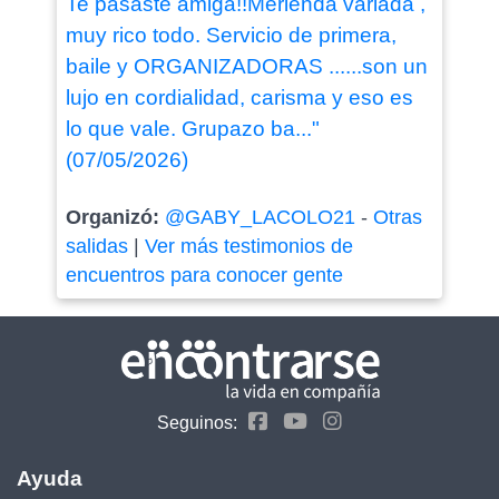
Te pasaste amiga!!Merienda variada ,
muy rico todo. Servicio de primera,
baile y ORGANIZADORAS ......son un
lujo en cordialidad, carisma y eso es
lo que vale. Grupazo ba..."
(07/05/2026)
Organizó:
@GABY_LACOLO21
-
Otras
salidas
|
Ver más testimonios de
encuentros para conocer gente
Seguinos:
Ayuda