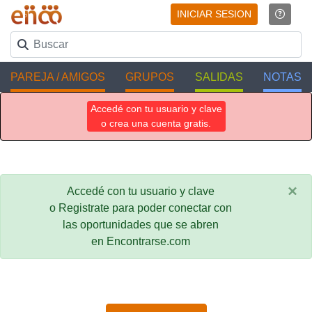
INICIAR SESION
PAREJA / AMIGOS
GRUPOS
SALIDAS
NOTAS
Accedé con tu usuario y clave
o crea una cuenta gratis.
×
Accedé con tu usuario y clave
o Registrate para poder conectar con
las oportunidades que se abren
en Encontrarse.com