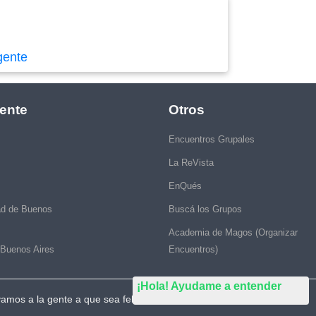
gente
ente
Otros
Encuentros Grupales
La ReVista
EnQués
ad de Buenos
Buscá los Grupos
Academia de Magos (Organizar
 Buenos Aires
Encuentros)
¡Hola! Ayudame a entender
vamos a la gente a que sea feliz."