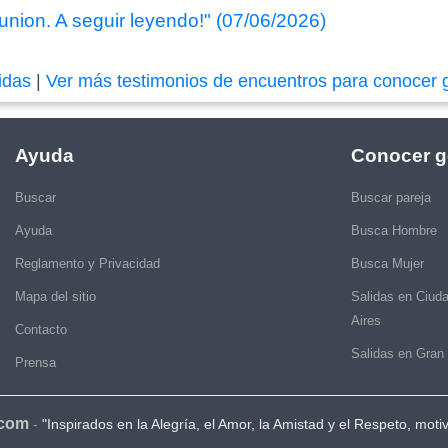
union. A seguir leyendo!" (07/06/2026)
idas
|
Ver más testimonios de encuentros para conocer 
Ayuda
Conocer g
Buscar
Buscar pareja
Ayuda
Busca Hombre
Reglamento y Privacidad
Busca Mujer
Mapa del sitio
Salidas en Ciud
Aires
Contacto
Salidas en Gran
Prensa
.com
-
"Inspirados en la Alegría, el Amor, la Amistad y el Respeto, moti