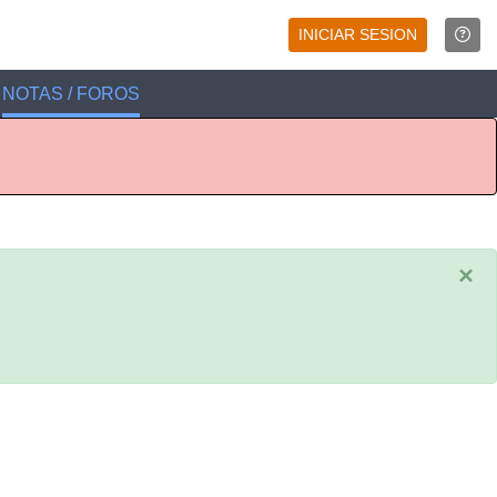
INICIAR SESION
NOTAS / FOROS
×