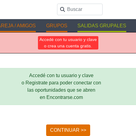
REJA / AMIGOS
GRUPOS
SALIDAS GRUPALES
Accedé con tu usuario y clave
o crea una cuenta gratis.
Accedé con tu usuario y clave
o Registrate para poder conectar con
las oportunidades que se abren
en Encontrarse.com
CONTINUAR >>