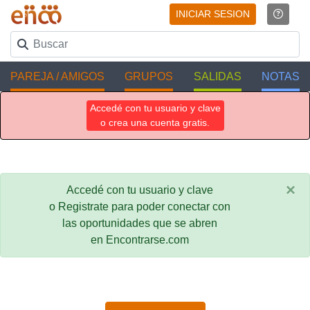
INICIAR SESION
PAREJA / AMIGOS
GRUPOS
SALIDAS
NOTAS
Accedé con tu usuario y clave
o crea una cuenta gratis.
×
Accedé con tu usuario y clave
o Registrate para poder conectar con
las oportunidades que se abren
en Encontrarse.com