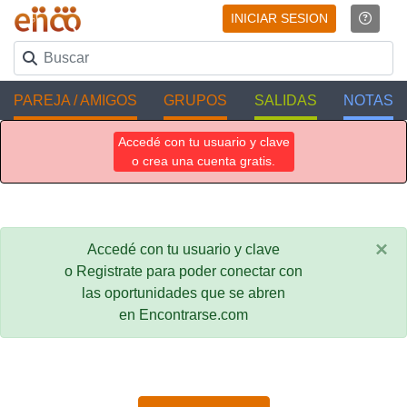
INICIAR SESION
PAREJA / AMIGOS
GRUPOS
SALIDAS
NOTAS
Accedé con tu usuario y clave
o crea una cuenta gratis.
×
Accedé con tu usuario y clave
o Registrate para poder conectar con
las oportunidades que se abren
en Encontrarse.com