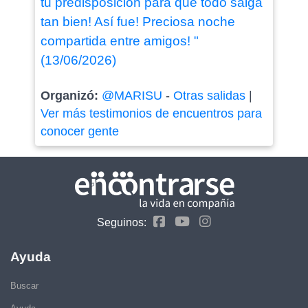
tu predisposición para que todo salga
tan bien! Así fue! Preciosa noche
compartida entre amigos! "
(13/06/2026)
Organizó:
@MARISU
-
Otras salidas
|
Ver más testimonios de encuentros para
conocer gente
Seguinos:
Ayuda
Buscar