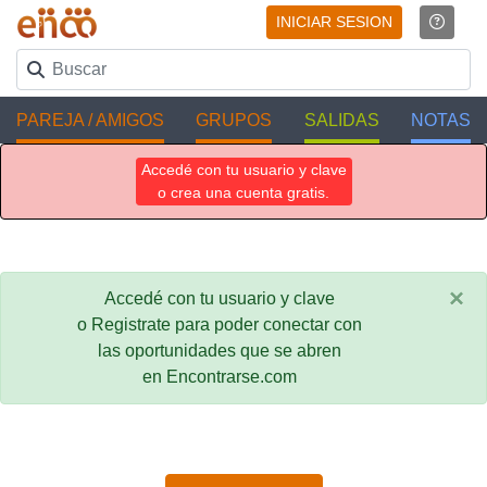
INICIAR SESION
PAREJA / AMIGOS
GRUPOS
SALIDAS
NOTAS
Accedé con tu usuario y clave
o crea una cuenta gratis.
×
Accedé con tu usuario y clave
o Registrate para poder conectar con
las oportunidades que se abren
en Encontrarse.com