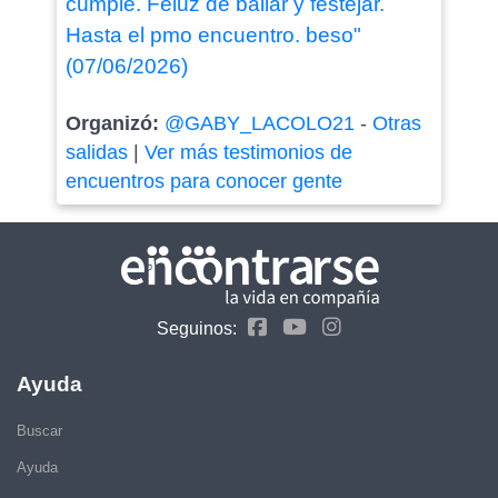
cumple. Feluz de bailar y festejar.
Hasta el pmo encuentro. beso"
(07/06/2026)
Organizó:
@GABY_LACOLO21
-
Otras
salidas
|
Ver más testimonios de
encuentros para conocer gente
Seguinos:
Ayuda
Buscar
Ayuda